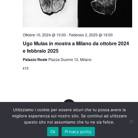
e
v
r
i
g
c
a
a
z
e
i
Ottobre 10, 2024 @ 10:00
-
Febbraio 2, 2025 @ 19:00
o
v
Ugo Mulas in mostra a Milano da ottobre 2024
n
i
e febbraio 2025
e
s
Palazzo Reale
Piazza Duomo 12, Milano
t
€15
e
N
a
v
i
Utilizziamo i cookie per essere sicuri che tu possa avere la
g
migliore esperienza sul nostro sito. Se continui ad utilizzare
a
Copyright © 2023 SEDEI SRLS - P.IVA IT13051570961
questo sito noi assumiamo che tu ne sia felice.
z
Ok
Privacy policy
i