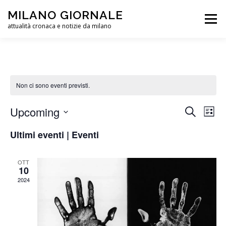
Passa
MILANO GIORNALE
al
Menu
contenuto
attualità cronaca e notizie da milano
METEO MILANO
LINK
PUBBLICITÀ
Non ci sono eventi previsti.
PRIVACY POLICY E COOKIES
E
Upcoming
E
Cerca
Lista
v
v
Seleziona
e
Ultimi eventi | Eventi
la
e
n
data.
t
n
o
t
OTT
V
10
i
i
2024
s
R
t
i
e
c
N
a