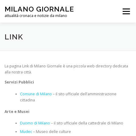
Passa
MILANO GIORNALE
al
Menu
contenuto
attualità cronaca e notizie da milano
METEO MILANO
LINK
PUBBLICITÀ
LINK
PRIVACY POLICY E COOKIES
La pagina Link di Milano Giornale è una piccola web directory dedicata
alla nostra città.
Servizi Pubblici
Comune di Milano
– il sito ufficiale dell’amministrazione
cittadina
Arte e Musei
Duomo di Milano
– il sito ufficiale della cattedrale di Milano
Mudec
– Museo delle culture