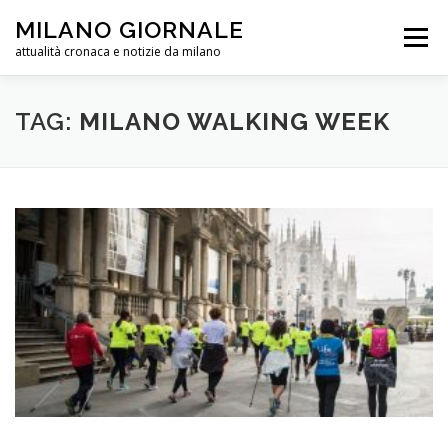
Passa
MILANO GIORNALE
al
Menu
contenuto
attualità cronaca e notizie da milano
METEO MILANO
LINK
PUBBLICITÀ
TAG:
MILANO WALKING WEEK
PRIVACY POLICY E COOKIES